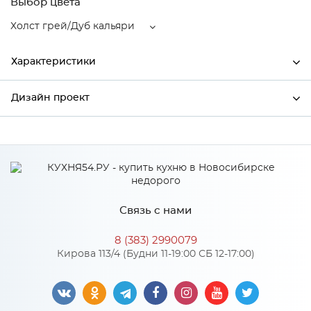
Выбор цвета
Холст грей/Дуб кальяри
Характеристики
Дизайн проект
Ширина
500
Высота
920
*
Имя
Глубина
318
Производитель
Столица мебели
Связь с нами
Цвет
Холст грей/Дуб кальяри
*
Телефон
Материал
МДФ
8 (383) 2990079
Кирова 113/4 (Будни 11-19:00 СБ 12-17:00)
*
E-mail
Особенности