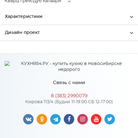
Кварц грей/Дуб кальяри
Характеристики
Дизайн проект
Ширина
500
Высота
720
*
Имя
Глубина
320
Производитель
Сурская мебель
Связь с нами
Цвет
Кварц грей/Дуб кальяри
*
Телефон
Материал
ЛДСП
8 (383) 2990079
Кирова 113/4 (Будни 11-19:00 СБ 12-17:00)
*
E-mail
Особенности
Цвет корпуса можно выбрать из трех вариантов: белый, дуб