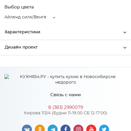
Выбор цвета
Айленд силк/Венге
Характеристики
Дизайн проект
Ширина
800
Высота
358
*
Имя
Глубина
320
Производитель
Сурская мебель
Связь с нами
Цвет
Айленд силк/Венге
*
Телефон
Материал
МДФ
8 (383) 2990079
Кирова 113/4 (Будни 11-19:00 СБ 12-17:00)
*
E-mail