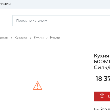
пании
)
авная
Каталог
Кухня
Кухни
Кухня
600МН
Силк/
18 3
⚠
Unable to load the image!
Выбор ц