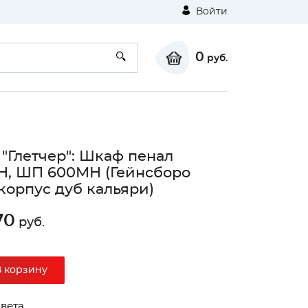
Войти
0
руб.
 "Глетчер": Шкаф пенал
, ШП 600МН (Гейнсборо
корпус дуб кальяри)
70
руб.
В корзину
вета