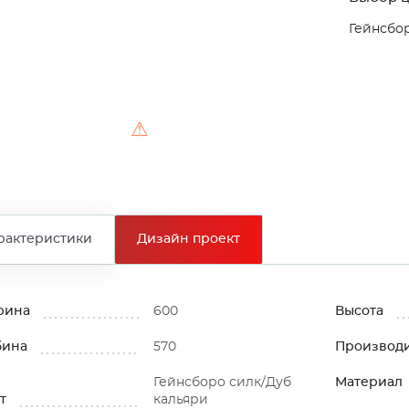
Гейнсбор
⚠
рактеристики
Дизайн проект
рина
600
Высота
бина
570
Производ
Гейнсборо силк/Дуб
Материал
т
кальяри