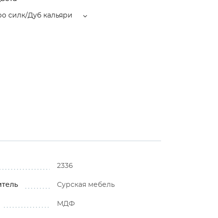
о силк/Дуб кальяри
2336
итель
Сурская мебель
МДФ