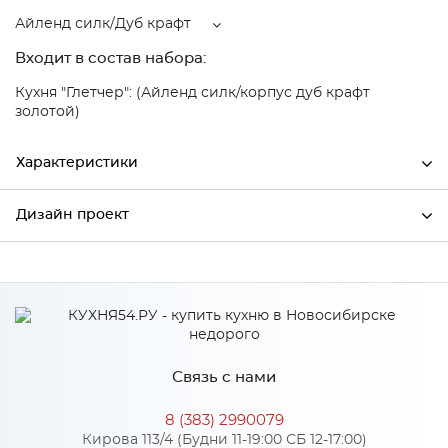
Айленд силк/Дуб крафт
Входит в состав набора:
Кухня "Глетчер": (Айленд силк/корпус дуб крафт
золотой)
Характеристики
Дизайн проект
Ширина
600
Высота
816
*
Имя
Глубина
480
Производитель
Сурская мебель
Связь с нами
Цвет
Айленд силк/Дуб крафт
*
Телефон
Материал
МДФ
8 (383) 2990079
Кирова 113/4 (Будни 11-19:00 СБ 12-17:00)