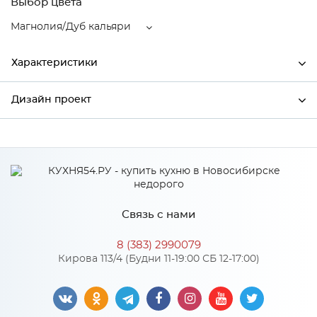
Выбор цвета
Магнолия/Дуб кальяри
Характеристики
Дизайн проект
Ширина
800
Высота
920
*
Имя
Глубина
320
Производитель
Сурская мебель
Связь с нами
Цвет
Магнолия/Дуб кальяри
*
Телефон
Материал
МДФ
8 (383) 2990079
Кирова 113/4 (Будни 11-19:00 СБ 12-17:00)
*
E-mail
Особенности