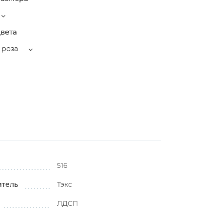
вета
 роза
516
итель
Тэкс
ЛДСП