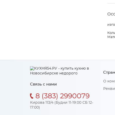
Ос
изго
Коли
Мат
Стран
О ком
Связь с нами
Рекви
8 (383) 2990079
Кирова 113/4 (Будни 11-19:00 СБ 12-
17:00)