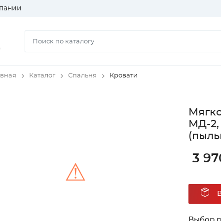
пании
)
авная
Каталог
Спальня
Кровати
Мягко
МД-2,
(пыль
3 97
⚠
Unable to load the image!
Выбор 