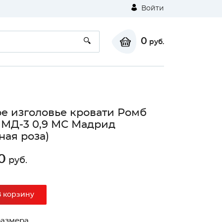
Войти
0
руб.
е изголовье кровати Ромб
 МД-3 0,9 МС Мадрид
ная роза)
0
руб.
В корзину
размера