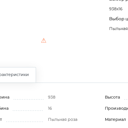
938x16
Выбор ц
Пыльная
⚠
рактеристики
рина
938
Высота
бина
16
Производ
т
Пыльная роза
Материал