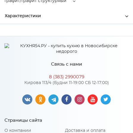
Графит/Графит структурный
Характеристики
Производитель
МиФ
Графит/Графит
Цвет
структурный
Материал
ЛДСП
Связь с нами
8 (383) 2990079
Кирова 113/4 (Будни 11-19:00 СБ 12-17:00)
Особенности
Количество упаковок: 4
Материал 2: МДФ
Страницы сайта
О компании
Доставка и оплата