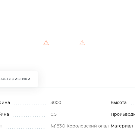
⚠
⚠
рактеристики
рина
3000
Высота
бина
0.5
Производ
т
№183О Королевский опал
Материал