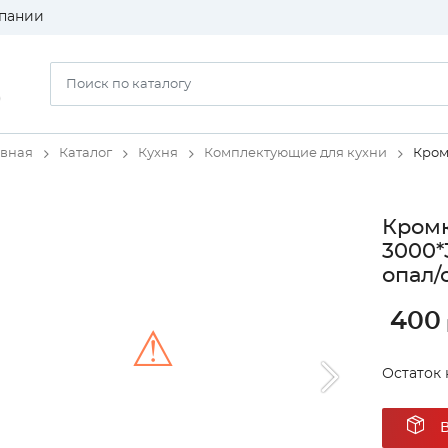
пании
)
авная
Каталог
Кухня
Комплектующие для кухни
Кром
Кромк
3000*
опал/
400
⚠
Остаток 
Unable to load the image!