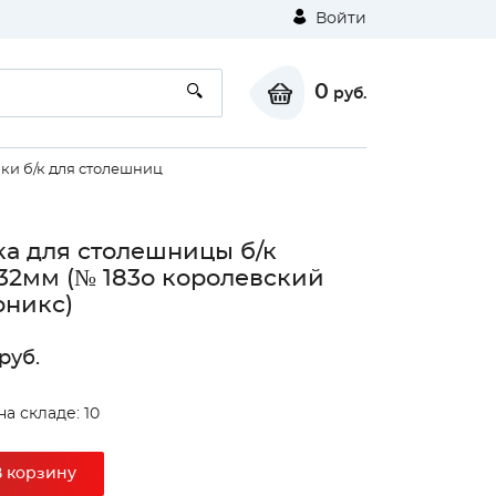
Войти
0
руб.
ки б/к для столешниц
а для столешницы б/к
32мм (№ 183о королевский
оникс)
руб.
⚠
на складе: 10
Unable to load the image!
В корзину