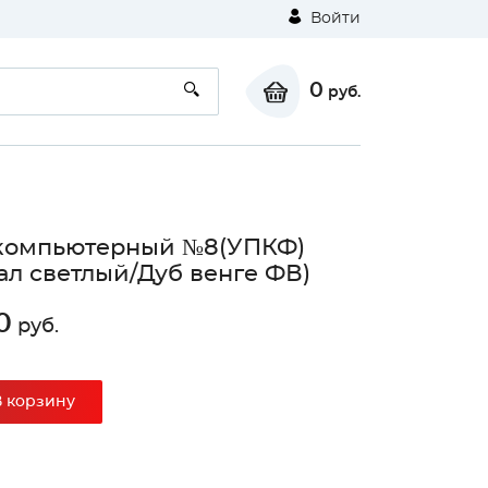
Войти
0
руб.
 компьютерный №8(УПКФ)
ал светлый/Дуб венге ФВ)
0
руб.
В корзину