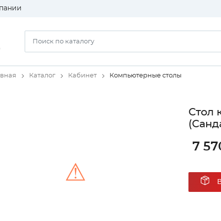
пании
)
авная
Каталог
Кабинет
Компьютерные столы
Стол
(Санд
7 57
⚠
Unable to load the image!