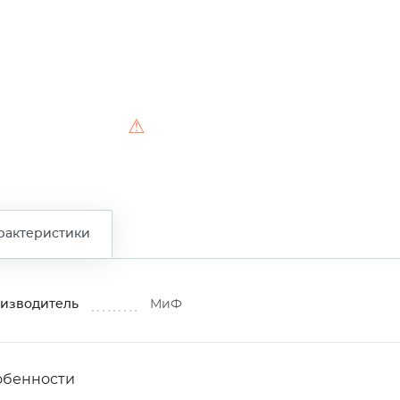
⚠
рактеристики
изводитель
МиФ
обенности