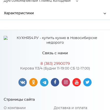
Дуб сонома/Белый глянец холодный
Характеристики
Производитель
МиФ
Дуб сонома/Белый глянец
Цвет
холодный
Материал
ЛДСП
Связь с нами
8 (383) 2990079
Кирова 113/4 (Будни 11-19:00 СБ 12-17:00)
Особенности
Количество упаковок: 2
Материал 2: ЛДСП
Страницы сайта
О компании
Доставка и оплата