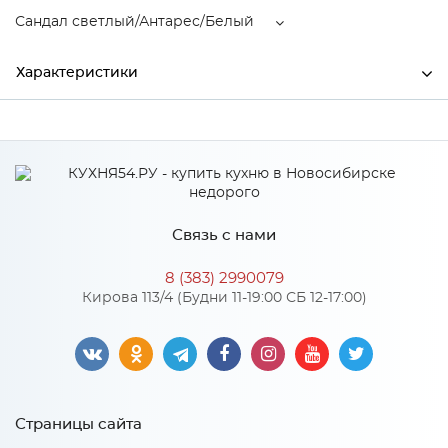
Сандал светлый/Антарес/Белый
Характеристики
Ширина
2000
Производитель
МиФ
Сандал светлый/Антарес/
Цвет
Белый
Связь с нами
8 (383) 2990079
Кирова 113/4 (Будни 11-19:00 СБ 12-17:00)
Особенности
Столешница: Антарес
Количество упаковок: 10
Страницы сайта