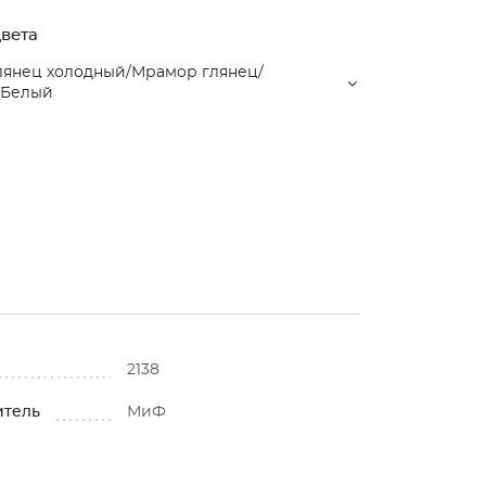
вета
лянец холодный/Мрамор глянец/
/Белый
2138
итель
МиФ