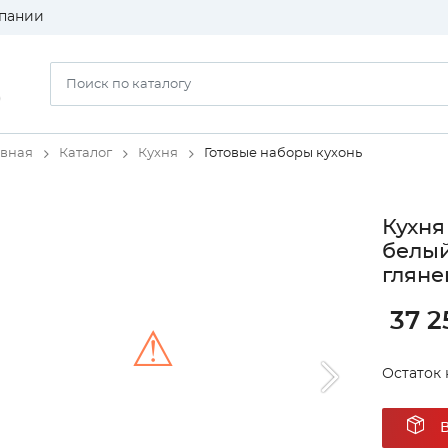
пании
)
авная
Каталог
Кухня
Готовые наборы кухонь
Кухня
белый
гляне
37 2
⚠
Остаток 
Unable to load the image!