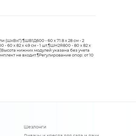
ШхВхГ):¶ШВ1Д600 - 60 х 71.8 х 28 см - 2
- 60 х 82 х 49 см - 1 шт.¶ШН2Я800 - 80 х 82 х
 шт.¶Высота нижних модулей указана без учета
мплект не входит.¶Регулирование опор: от 10
Шезлонги