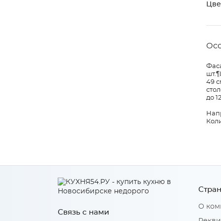
Цве
Ос
Фаса
шт.¶
49 с
стол
до 1
Нап
Коли
Стран
О ком
Связь с нами