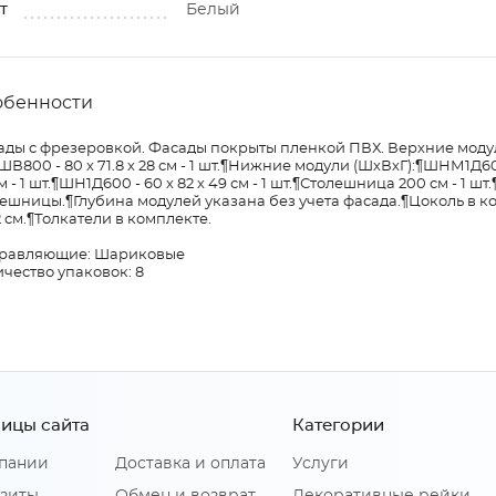
т
Белый
обенности
ды с фрезеровкой. Фасады покрыты пленкой ПВХ. Верхние модули (
ШВ800 - 80 х 71.8 х 28 см - 1 шт.¶Нижние модули (ШхВхГ):¶ШНМ1Д600 
м - 1 шт.¶ШН1Д600 - 60 х 82 х 49 см - 1 шт.¶Столешница 200 см - 1
ешницы.¶Глубина модулей указана без учета фасада.¶Цоколь в ко
2 см.¶Толкатели в комплекте.
равляющие: Шариковые
чество упаковок: 8
ицы сайта
Категории
пании
Доставка и оплата
Услуги