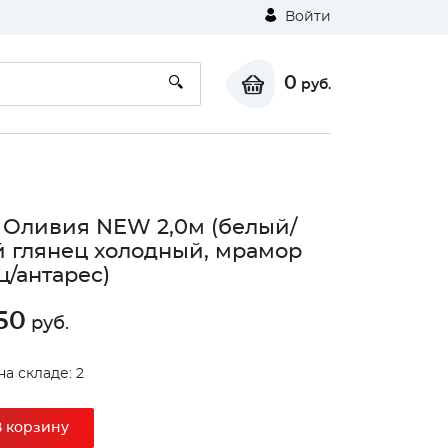
Войти
0
руб.
 Оливия NEW 2,0м (белый/
 глянец холодный, мрамор
ц/антарес)
50
руб.
⚠
на складе: 2
Unable to load the image!
В корзину