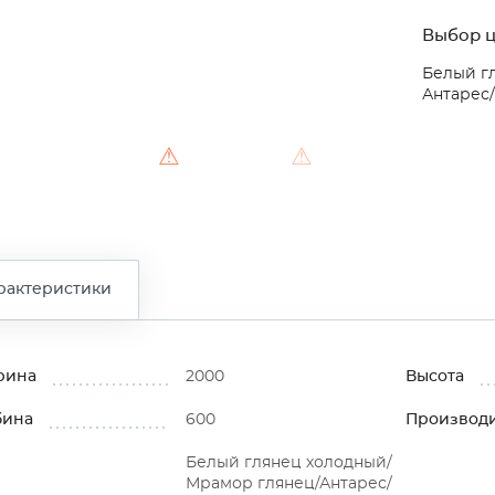
Выбор ц
Белый г
Антарес
⚠
⚠
рактеристики
рина
2000
Высота
бина
600
Производ
Белый глянец холодный/
Мрамор глянец/Антарес/