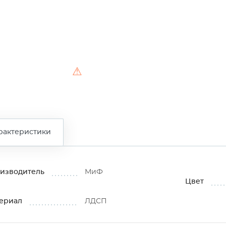
⚠
рактеристики
изводитель
МиФ
Цвет
ериал
ЛДСП