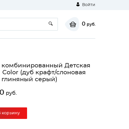
Войти
0
руб.
 комбинированный Детская
 Color (дуб крафт/слоновая
, глиняный серый)
0
руб.
В корзину