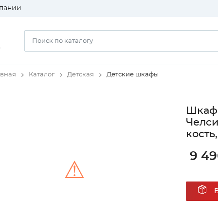
пании
)
авная
Каталог
Детская
Детские шкафы
Шкаф
Челси
кость
9 49
⚠
Unable to load the image!