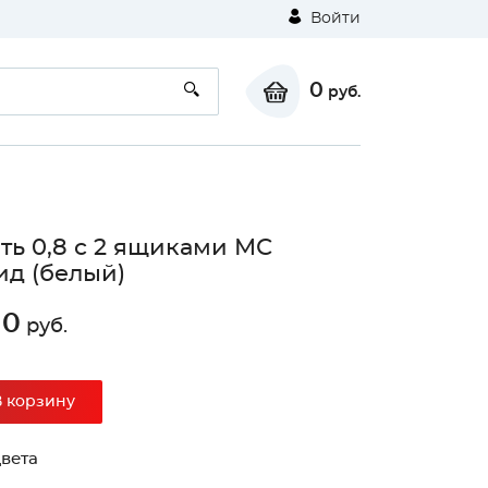
Войти
0
руб.
ть 0,8 с 2 ящиками МС
д (белый)
10
руб.
⚠
В корзину
Unable to load the image!
вета