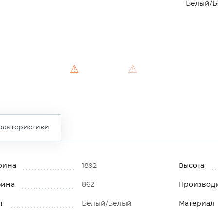
Белый/Б
⚠
⚠
⚠
рактеристики
рина
1892
Высота
бина
862
Производ
т
Белый/Белый
Материал