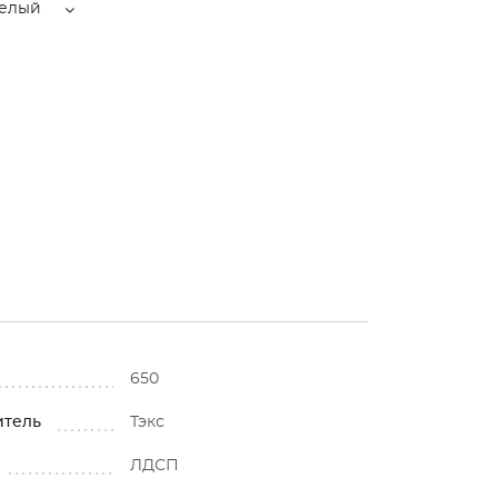
елый
⚠
650
итель
Тэкс
ЛДСП