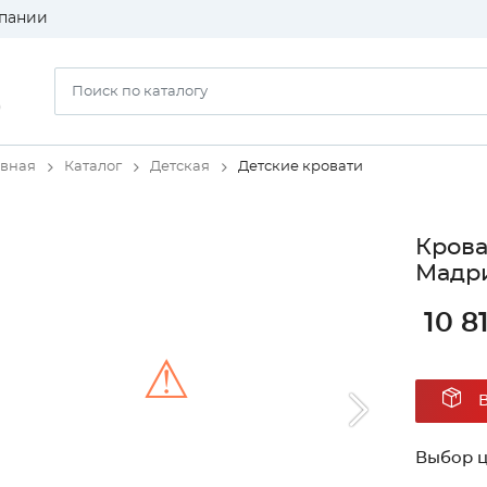
пании
)
авная
Каталог
Детская
Детские кровати
Крова
Мадри
10 8
⚠
Unable to load the image!
Выбор ц