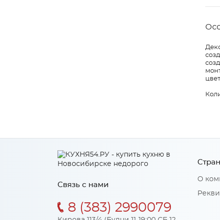
Ос
Дек
созд
соз
мон
цве
Коли
Стран
О ком
Связь с нами
Рекви
8 (383) 2990079