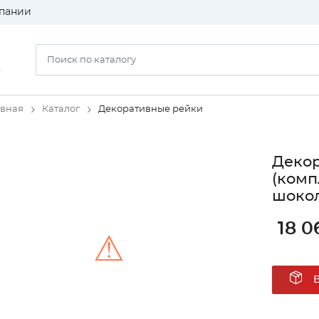
пании
)
авная
Каталог
Декоративные рейки
Декор
(комп
шоко
18 0
⚠
Unable to load the image!