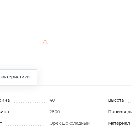
⚠
рактеристики
рина
40
Высота
бина
2800
Производ
т
Орех шоколадный
Материал