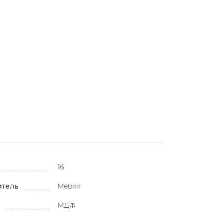
16
итель
Mebilir
МДФ