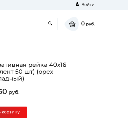
Войти
0
руб.
ативная рейка 40х16
лект 50 шт) (орех
ладный)
60
руб.
В корзину