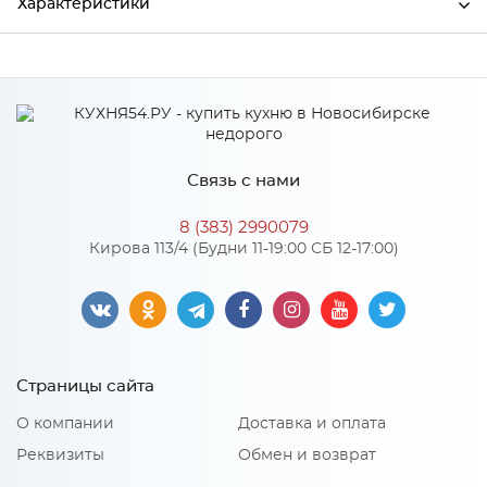
Характеристики
Ширина
20
Высота
100
Глубина
20
Связь с нами
Производитель
Сурская мебель
8 (383) 2990079
Цвет
ДУБ КАЛЬЯРИ
Кирова 113/4 (Будни 11-19:00 СБ 12-17:00)
Материал
Пластик
Особенности
Страницы сайта
Количество упаковок: 1
О компании
Доставка и оплата
Реквизиты
Обмен и возврат