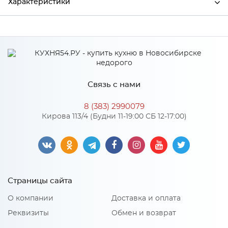
Характеристики
Ширина
20
Высота
100
Глубина
20
Связь с нами
Производитель
Сурская мебель
8 (383) 2990079
Цвет
Белый
Кирова 113/4 (Будни 11-19:00 СБ 12-17:00)
Материал
Пластик
Особенности
Страницы сайта
Количество упаковок: 1
О компании
Доставка и оплата
Реквизиты
Обмен и возврат