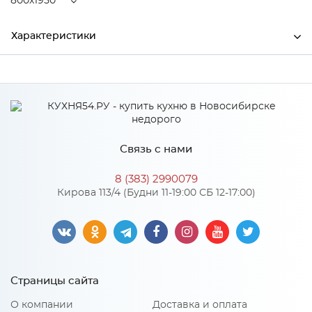
800x1950
Характеристики
Ширина
800
Высота
140
Глубина
1950
Связь с нами
Производитель
Центрпласт
8 (383) 2990079
Кирова 113/4 (Будни 11-19:00 СБ 12-17:00)
Особенности
Пенополиуретан 140 мм
Количество упаковок: 1
Страницы сайта
Размер спального места: 800х1950
Нагрузка на одно спальное место: 70
Жесткость матраса: 1
О компании
Доставка и оплата