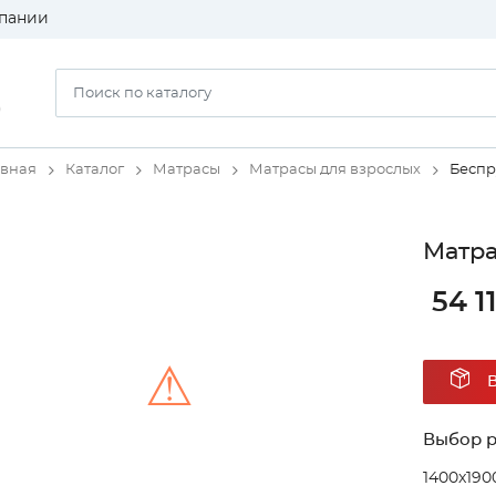
пании
)
авная
Каталог
Матрасы
Матрасы для взрослых
Беспр
Матра
54 1
⚠
Выбор 
Unable to load the image!
1400x190