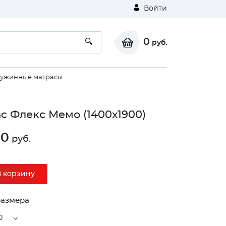
Войти
0
руб.
ужинные матрасы
с Флекс Мемо (1400х1900)
10
руб.
В корзину
размера
0