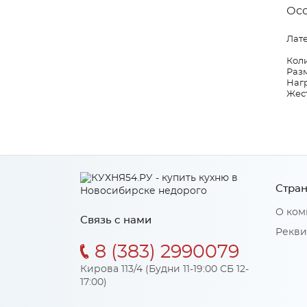
Ос
Лате
Коли
Разм
Нагр
Жест
Стран
О ком
Связь с нами
Рекви
8 (383) 2990079
Кирова 113/4 (Будни 11-19:00 СБ 12-
17:00)