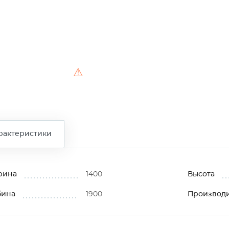
⚠
рактеристики
рина
1400
Высота
бина
1900
Производ