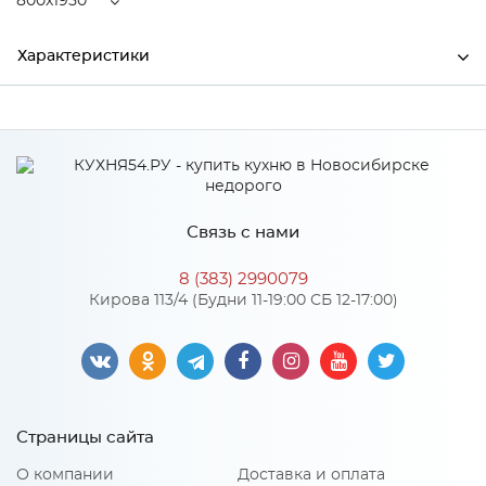
800x1950
Характеристики
Ширина
800
Высота
150
Глубина
1950
Связь с нами
Производитель
Центрпласт
8 (383) 2990079
Кирова 113/4 (Будни 11-19:00 СБ 12-17:00)
Особенности
Пенополиуретан 15 мм, кокосовая койра 100 мм
Размер спального места: 800х1950
Страницы сайта
Количество упаковок: 1
Нагрузка на одно спальное место: 150
Жесткость матраса: 4
О компании
Доставка и оплата